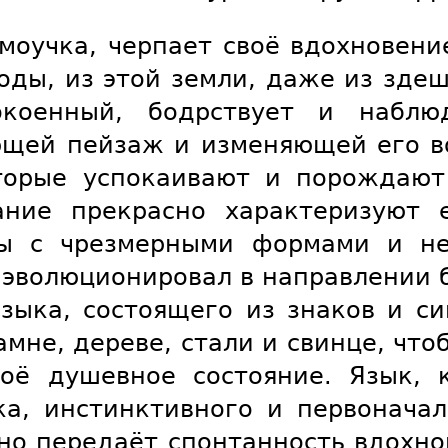
амоучка, черпает своё вдохновение
роды, из этой земли, даже из здеш
окоенный, бодрствует и наблю
ющей пейзаж и изменяющей его во
торые успокаивают и порождают
ние прекрасно характеризуют 
ты с чрезмерными формами и не
 эволюционировал в направлении 
языка, состоящего из знаков и с
амне, дереве, стали и свинце, что
воё душевное состояние. Язык, 
а, инстинктивного и первоначал
но передаёт спонтанность вдохно