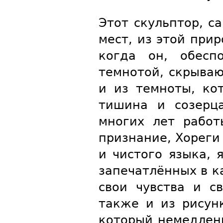
Этот скульптор, с
мест, из этой при
когда он, обесп
темнотой, скрыва
и из темноты, ко
тишина и созерца
многих лет рабо
признание, Хореги
и чистого языка, 
запечатлённых в к
свои чувства и с
также и из рисунк
который немедлен