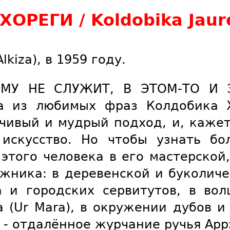
РЕГИ / Koldobika Jaur
lkiza), в 1959 году.
ЕМУ НЕ СЛУЖИТ, В ЭТОМ-ТО И 
а из любимых фраз Колдобика Х
чивый и мудрый подход, и, кажетс
 искусство. Но чтобы узнать б
 этого человека в его мастерской,
жника: в деревенской и буколиче
а и городских сервитутов, в во
 (Ur Mara), в окружении дубов и
 отдалённое журчание ручья Аррэа