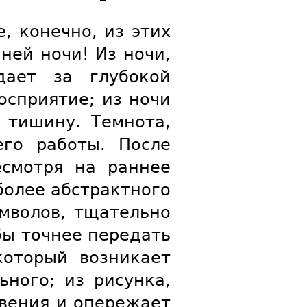
, конечно, из этих
ней ночи! Из ночи,
дает за глубокой
сприятие; из ночи
 тишину. Темнота,
его работы. После
смотря на раннее
более абстрактного
имволов, тщательно
бы точнее передать
который возникает
ьного; из рисунка,
вения и опережает